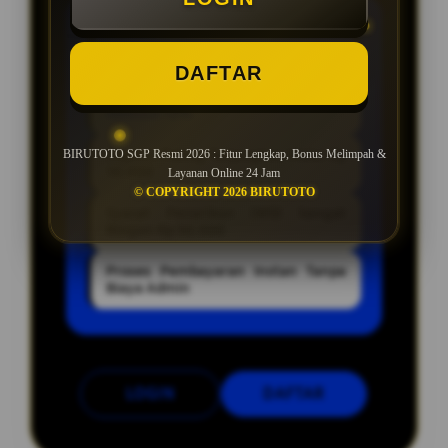
PROMO MELIMPAH SPESIAL HARI
INI
DAFTAR
BONUS NEW MEMBER SPESIAL
HINGGA 10%
Deposit Paling Terjangkau Mulai Rp
BIRUTOTO SGP Resmi 2026 : Fitur Lengkap, Bonus Melimpah &
10.000
Layanan Online 24 Jam
© COPYRIGHT 2026 BIRUTOTO
Syarat Penarikan (WD) Sangat
Ringan Rp 50.000
Proses Pembayaran Instan Tanpa
Biaya Admin
LOGIN
DAFTAR