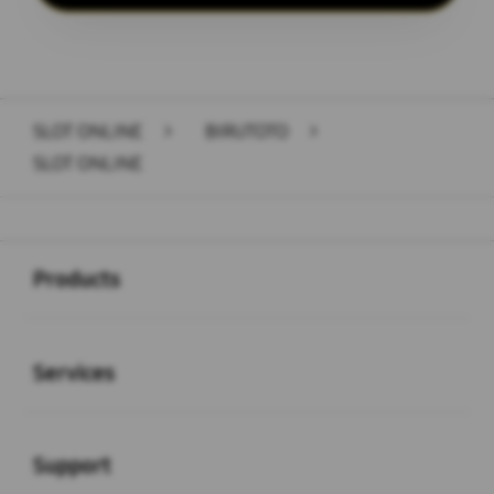
Layer Popup Close
SLOT ONLINE
>
BIRUTOTO
>
SLOT ONLINE
Buka
Footer Navigation
Products
Buka
Services
Buka
Support